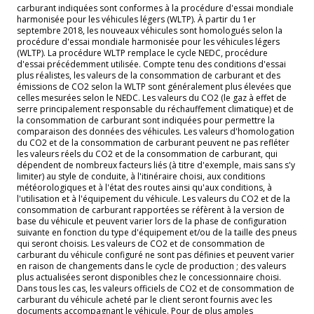
carburant indiquées sont conformes à la procédure d'essai mondiale
harmonisée pour les véhicules légers (WLTP). À partir du 1er
septembre 2018, les nouveaux véhicules sont homologués selon la
procédure d'essai mondiale harmonisée pour les véhicules légers
(WLTP). La procédure WLTP remplace le cycle NEDC, procédure
d'essai précédemment utilisée. Compte tenu des conditions d'essai
plus réalistes, les valeurs de la consommation de carburant et des
émissions de CO2 selon la WLTP sont généralement plus élevées que
celles mesurées selon le NEDC. Les valeurs du CO2 (le gaz à effet de
serre principalement responsable du réchauffement climatique) et de
la consommation de carburant sont indiquées pour permettre la
comparaison des données des véhicules. Les valeurs d'homologation
du CO2 et de la consommation de carburant peuvent ne pas refléter
les valeurs réels du CO2 et de la consommation de carburant, qui
dépendent de nombreux facteurs liés (à titre d'exemple, mais sans s'y
limiter) au style de conduite, à l'itinéraire choisi, aux conditions
météorologiques et à l'état des routes ainsi qu'aux conditions, à
l'utilisation et à l'équipement du véhicule. Les valeurs du CO2 et de la
consommation de carburant rapportées se réfèrent à la version de
base du véhicule et peuvent varier lors de la phase de configuration
suivante en fonction du type d'équipement et/ou de la taille des pneus
qui seront choisis. Les valeurs de CO2 et de consommation de
carburant du véhicule configuré ne sont pas définies et peuvent varier
en raison de changements dans le cycle de production ; des valeurs
plus actualisées seront disponibles chez le concessionnaire choisi.
Dans tous les cas, les valeurs officiels de CO2 et de consommation de
carburant du véhicule acheté par le client seront fournis avec les
documents accompagnant le véhicule. Pour de plus amples