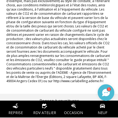
d'exemple, mais pas exclusivement) au style de conduite, à l'itinéraire
choisi, aux conditions météorologiques et à l'état des routes, ainsi
qu'aux conditions, à l'utilisation et à l'équipement du véhicule. Les
valeurs de CO2 et de consommation de carburant rapportées se
réfèrent à la version de base du véhicule et peuvent varier lors de la
phase de configuration suivante en fonction du type d'équipement
et/ou de la taille des pneus qui seront choisis. Les valeurs de CO2 et
de consommation de carburant du véhicule configuré ne sont pas
définies et peuvent varier en raison de changements dans le cycle de
production ; des valeurs plus actualisées seront disponibles chez le
concessionnaire choisi. Dans tous les cas, les valeurs officiels de CO2
et de consommation de carburant du véhicule acheté par le client
seront fournies avec les documents accompagnant le véhicule. Pour
de plus amples renseignements sur les consommations de carburant
et les émissions de CO2, veuillez consulter le guide pratique intitulé "
Consommations conventionnelles de carburant et émissions de CO2
des véhicules particuliers neufs " disponible gratuitement dans tous
les points de vente ou auprès de l'ADEME - Agence de l'Environnement
et de la Maîtrise de l'Énergie (Éditions, 2 square Lafayette, BP 406, F-
49004 Angers Cedex 01) ou sur http://www.carlabelling.ademe.fr/.
1
Pensez à covoiturer
#SeDéplacerMoinsPolluer
REPRISE
RDV ATELIER
OCCASION
NEUF