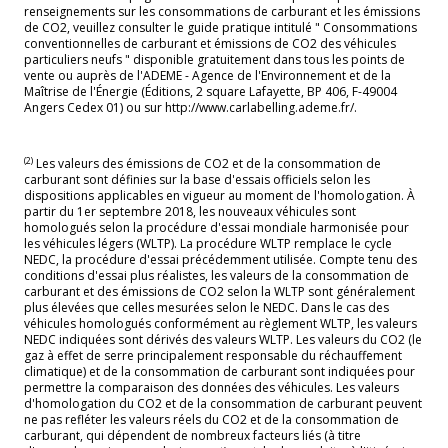
renseignements sur les consommations de carburant et les émissions
de CO2, veuillez consulter le guide pratique intitulé " Consommations
conventionnelles de carburant et émissions de CO2 des véhicules
particuliers neufs " disponible gratuitement dans tous les points de
vente ou auprès de l'ADEME - Agence de l'Environnement et de la
Maîtrise de l'Énergie (Éditions, 2 square Lafayette, BP 406, F-49004
Angers Cedex 01) ou sur http://www.carlabelling.ademe.fr/.
(2)
Les valeurs des émissions de CO2 et de la consommation de
carburant sont définies sur la base d'essais officiels selon les
dispositions applicables en vigueur au moment de l'homologation. À
partir du 1er septembre 2018, les nouveaux véhicules sont
homologués selon la procédure d'essai mondiale harmonisée pour
les véhicules légers (WLTP). La procédure WLTP remplace le cycle
NEDC, la procédure d'essai précédemment utilisée. Compte tenu des
conditions d'essai plus réalistes, les valeurs de la consommation de
carburant et des émissions de CO2 selon la WLTP sont généralement
plus élevées que celles mesurées selon le NEDC. Dans le cas des
véhicules homologués conformément au règlement WLTP, les valeurs
NEDC indiquées sont dérivés des valeurs WLTP. Les valeurs du CO2 (le
gaz à effet de serre principalement responsable du réchauffement
climatique) et de la consommation de carburant sont indiquées pour
permettre la comparaison des données des véhicules. Les valeurs
d'homologation du CO2 et de la consommation de carburant peuvent
ne pas refléter les valeurs réels du CO2 et de la consommation de
carburant, qui dépendent de nombreux facteurs liés (à titre