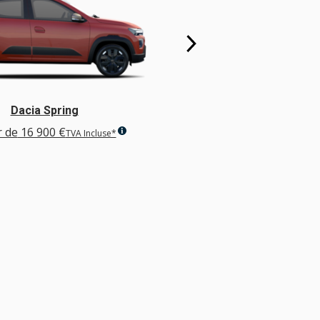
Dacia Spring
Nouveau D
r de
16 900 €
À partir de
18 7
TVA Incluse*