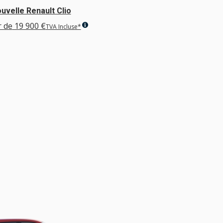
uvelle Renault Clio
Renault 5 E-T
r de
19 900 €
À partir de
24 9
TVA Incluse*