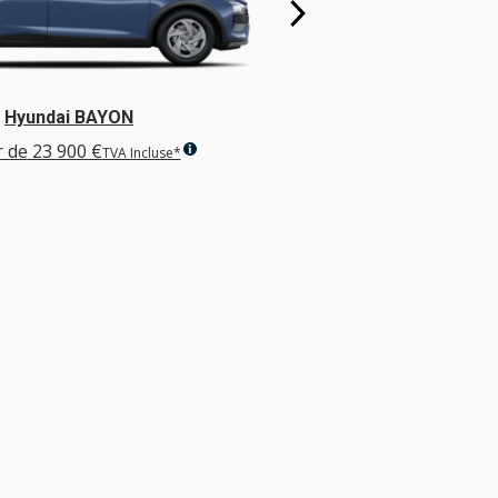
Hyundai BAYON
Hyunda
r de
23 900 €
À partir de
25 3
TVA Incluse*