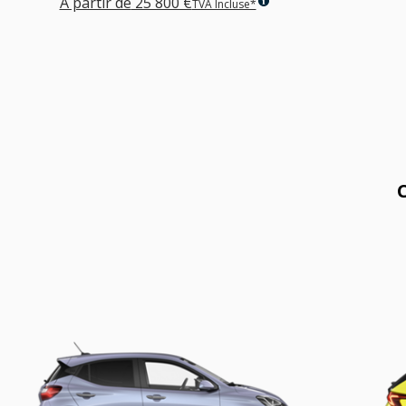
À partir de
25 800 €
TVA Incluse*