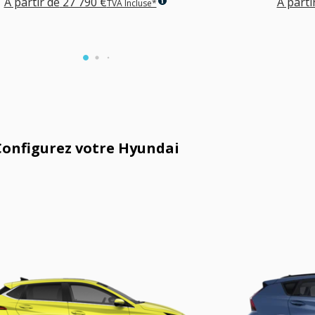
À partir de
27 790 €
À parti
TVA Incluse*
Configurez votre Hyundai