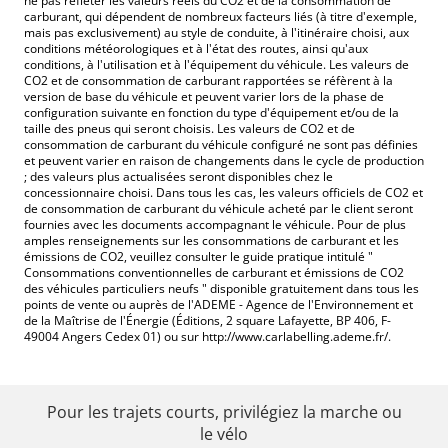
ne pas refléter les valeurs réels du CO2 et de la consommation de
carburant, qui dépendent de nombreux facteurs liés (à titre d'exemple,
mais pas exclusivement) au style de conduite, à l'itinéraire choisi, aux
conditions météorologiques et à l'état des routes, ainsi qu'aux
conditions, à l'utilisation et à l'équipement du véhicule. Les valeurs de
CO2 et de consommation de carburant rapportées se réfèrent à la
version de base du véhicule et peuvent varier lors de la phase de
configuration suivante en fonction du type d'équipement et/ou de la
taille des pneus qui seront choisis. Les valeurs de CO2 et de
consommation de carburant du véhicule configuré ne sont pas définies
et peuvent varier en raison de changements dans le cycle de production
; des valeurs plus actualisées seront disponibles chez le
concessionnaire choisi. Dans tous les cas, les valeurs officiels de CO2 et
de consommation de carburant du véhicule acheté par le client seront
fournies avec les documents accompagnant le véhicule. Pour de plus
amples renseignements sur les consommations de carburant et les
émissions de CO2, veuillez consulter le guide pratique intitulé "
Consommations conventionnelles de carburant et émissions de CO2
des véhicules particuliers neufs " disponible gratuitement dans tous les
points de vente ou auprès de l'ADEME - Agence de l'Environnement et
de la Maîtrise de l'Énergie (Éditions, 2 square Lafayette, BP 406, F-
49004 Angers Cedex 01) ou sur http://www.carlabelling.ademe.fr/.
Pour les trajets courts, privilégiez la marche ou
le vélo