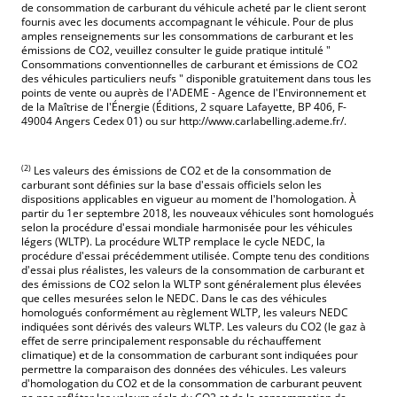
de consommation de carburant du véhicule acheté par le client seront
fournis avec les documents accompagnant le véhicule. Pour de plus
amples renseignements sur les consommations de carburant et les
émissions de CO2, veuillez consulter le guide pratique intitulé "
Consommations conventionnelles de carburant et émissions de CO2
des véhicules particuliers neufs " disponible gratuitement dans tous les
points de vente ou auprès de l'ADEME - Agence de l'Environnement et
de la Maîtrise de l'Énergie (Éditions, 2 square Lafayette, BP 406, F-
49004 Angers Cedex 01) ou sur http://www.carlabelling.ademe.fr/.
(2)
Les valeurs des émissions de CO2 et de la consommation de
carburant sont définies sur la base d'essais officiels selon les
dispositions applicables en vigueur au moment de l'homologation. À
partir du 1er septembre 2018, les nouveaux véhicules sont homologués
selon la procédure d'essai mondiale harmonisée pour les véhicules
légers (WLTP). La procédure WLTP remplace le cycle NEDC, la
procédure d'essai précédemment utilisée. Compte tenu des conditions
d'essai plus réalistes, les valeurs de la consommation de carburant et
des émissions de CO2 selon la WLTP sont généralement plus élevées
que celles mesurées selon le NEDC. Dans le cas des véhicules
homologués conformément au règlement WLTP, les valeurs NEDC
indiquées sont dérivés des valeurs WLTP. Les valeurs du CO2 (le gaz à
effet de serre principalement responsable du réchauffement
climatique) et de la consommation de carburant sont indiquées pour
permettre la comparaison des données des véhicules. Les valeurs
d'homologation du CO2 et de la consommation de carburant peuvent