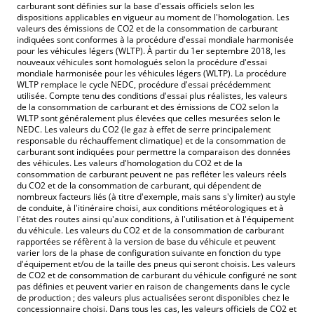
carburant sont définies sur la base d'essais officiels selon les
dispositions applicables en vigueur au moment de l'homologation. Les
valeurs des émissions de CO2 et de la consommation de carburant
indiquées sont conformes à la procédure d'essai mondiale harmonisée
pour les véhicules légers (WLTP). À partir du 1er septembre 2018, les
nouveaux véhicules sont homologués selon la procédure d'essai
mondiale harmonisée pour les véhicules légers (WLTP). La procédure
WLTP remplace le cycle NEDC, procédure d'essai précédemment
utilisée. Compte tenu des conditions d'essai plus réalistes, les valeurs
de la consommation de carburant et des émissions de CO2 selon la
WLTP sont généralement plus élevées que celles mesurées selon le
NEDC. Les valeurs du CO2 (le gaz à effet de serre principalement
responsable du réchauffement climatique) et de la consommation de
carburant sont indiquées pour permettre la comparaison des données
des véhicules. Les valeurs d'homologation du CO2 et de la
consommation de carburant peuvent ne pas refléter les valeurs réels
du CO2 et de la consommation de carburant, qui dépendent de
nombreux facteurs liés (à titre d'exemple, mais sans s'y limiter) au style
de conduite, à l'itinéraire choisi, aux conditions météorologiques et à
l'état des routes ainsi qu'aux conditions, à l'utilisation et à l'équipement
du véhicule. Les valeurs du CO2 et de la consommation de carburant
rapportées se réfèrent à la version de base du véhicule et peuvent
varier lors de la phase de configuration suivante en fonction du type
d'équipement et/ou de la taille des pneus qui seront choisis. Les valeurs
de CO2 et de consommation de carburant du véhicule configuré ne sont
pas définies et peuvent varier en raison de changements dans le cycle
de production ; des valeurs plus actualisées seront disponibles chez le
concessionnaire choisi. Dans tous les cas, les valeurs officiels de CO2 et